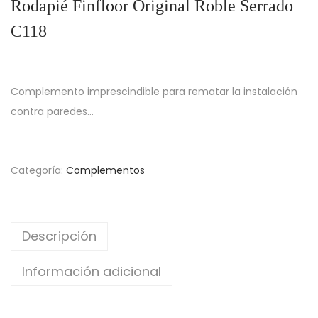
Rodapié Finfloor Original Roble Serrado
g
n
a
i
C118
c
d
i
o
ó
Complemento imprescindible para rematar la instalación
n
contra paredes…
Categoría:
Complementos
Descripción
Información adicional