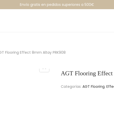
Envío gratis en pedidos superiores a 500€
GT Flooring Effect 8mm Altay PRK908
AGT Flooring Effec
Categorías:
AGT Flooring
,
Eff