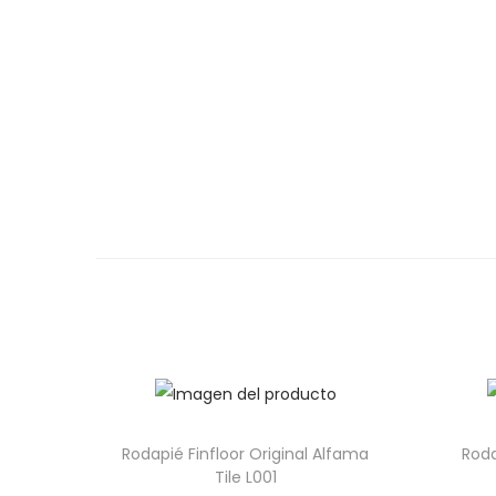
Rodapié Finfloor Original Alfama
Roda
Tile L001