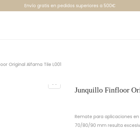
Envío gratis en pedidos superiores a 500€
loor Original Alfama Tile L001
Junquillo Finfloor O
Remate para aplicaciones en l
70/80/90 mm resulta excesi