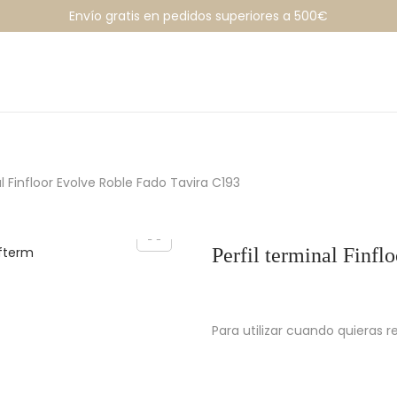
Envío gratis en pedidos superiores a 500€
al Finfloor Evolve Roble Fado Tavira C193
Perfil terminal Finf
Para utilizar cuando quieras r