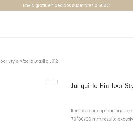
Envío gratis en pedidos superiores a 500€
loor Style Afzelia Brasilla J012
Junquillo Finfloor St
Remate para aplicaciones en l
70/80/90 mm resulta excesi