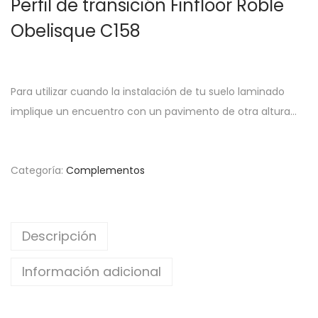
Perfil de transición Finfloor Roble
g
n
a
i
Obelisque C158
c
d
i
o
ó
Para utilizar cuando la instalación de tu suelo laminado
n
implique un encuentro con un pavimento de otra altura…
Categoría:
Complementos
Descripción
Información adicional