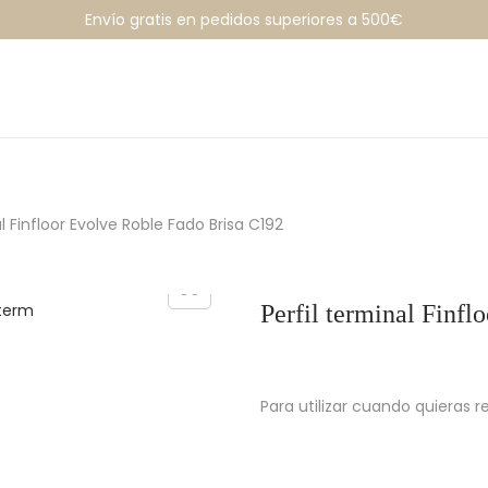
Envío gratis en pedidos superiores a 500€
al Finfloor Evolve Roble Fado Brisa C192
Perfil terminal Finf
Para utilizar cuando quieras r