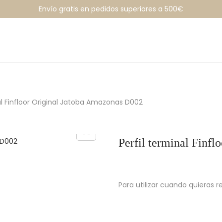
Envío gratis en pedidos superiores a 500€
al Finfloor Original Jatoba Amazonas D002
Perfil terminal Finf
Para utilizar cuando quieras r