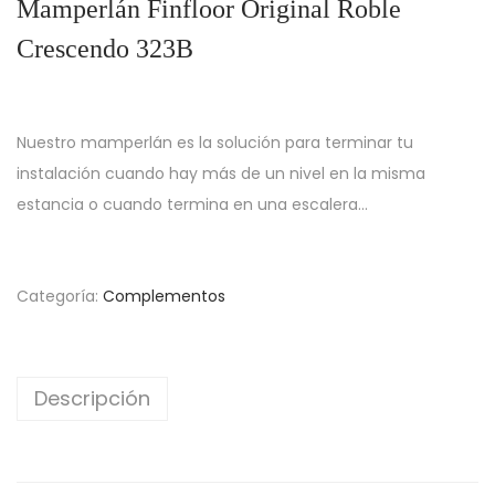
Mamperlán Finfloor Original Roble
g
n
a
i
Crescendo 323B
c
d
i
o
ó
Nuestro mamperlán es la solución para terminar tu
n
instalación cuando hay más de un nivel en la misma
estancia o cuando termina en una escalera…
Categoría:
Complementos
Descripción