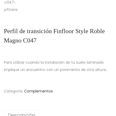
g
n
a
i
c
d
i
o
Perfil de transición Finfloor Style Roble
ó
n
Magno C047
Para utilizar cuando la instalación de tu suelo laminado
implique un encuentro con un pavimento de otra altura…
Categoría:
Complementos
Descripción