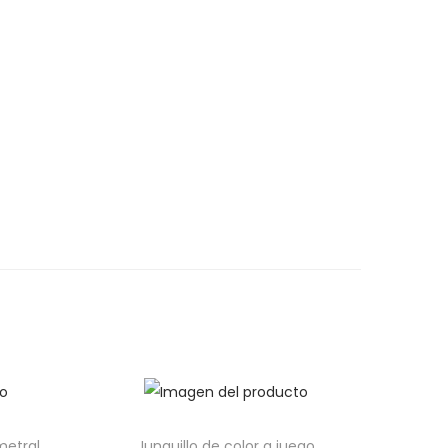
metral
Junquillo de color a juego