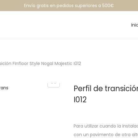
Envío gratis en pedidos superiores a 500€
Ini
sición Finfloor Style Nogal Majestic I012
Perfil de transici
I012
Para utilizar cuando la insta
con un pavimento de otra al